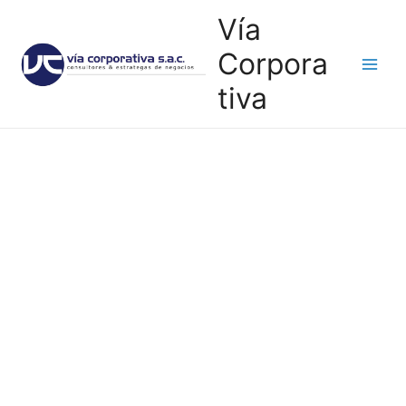
Ir
Main
Vía
al
contenido
Men
Corpora
tiva